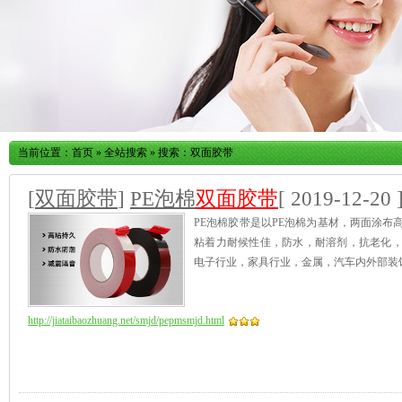
当前位置：
首页
»
全站搜索
» 搜索：双面胶带
[
双面胶带
]
PE泡棉
双面胶带
[ 2019-12-20 
PE泡棉胶带是以PE泡棉为基材，两面涂
粘着力耐候性佳，防水，耐溶剂，抗老化
电子行业，家具行业，金属，汽车内外部装
http://jiataibaozhuang.net/smjd/pepmsmjd.html